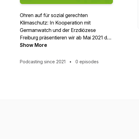
Ohren auf für sozial gerechten
Klimaschutz: In Kooperation mit
Germanwatch und der Erzdiözese
Freiburg präsentieren wir ab Mai 2021 den
Caritas-Klima-Podcasts. Jeden Monat mit
Show More
einem neuen Themenschwerpunkt und
Gesprächsgästen, aus Kirche,
Podcasting since 2021
•
0 episodes
Wissenschaft und Gesellschaft.